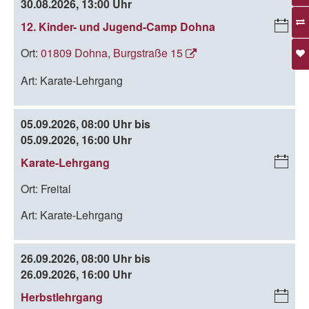
30.08.2026, 13:00 Uhr
12. Kinder- und Jugend-Camp Dohna
i
C
Ort:
01809 Dohna, Burgstraße 15
al
en
Art:
Karate-Lehrgang
da
r-
D
05.09.2026, 08:00 Uhr bis
o
05.09.2026, 16:00 Uhr
w
Karate-Lehrgang
i
nl
C
oa
Ort:
Freital
al
d
en
Art:
Karate-Lehrgang
da
r-
D
26.09.2026, 08:00 Uhr bis
o
26.09.2026, 16:00 Uhr
w
Herbstlehrgang
i
nl