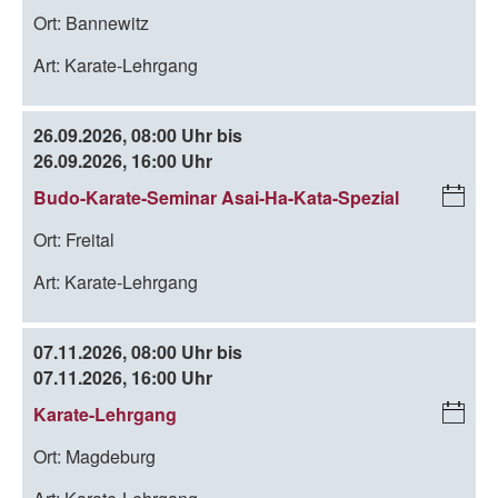
C
oa
Ort:
Bannewitz
al
d
en
Art:
Karate-Lehrgang
da
r-
D
26.09.2026, 08:00 Uhr bis
o
26.09.2026, 16:00 Uhr
w
Budo-Karate-Seminar Asai-Ha-Kata-Spezial
i
nl
C
oa
Ort:
Freital
al
d
en
Art:
Karate-Lehrgang
da
r-
D
07.11.2026, 08:00 Uhr bis
o
07.11.2026, 16:00 Uhr
w
Karate-Lehrgang
i
nl
C
oa
Ort:
Magdeburg
al
d
en