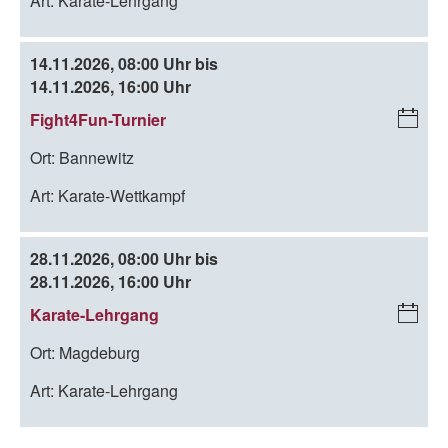
Art:
Karate-Lehrgang
da
r-
D
14.11.2026, 08:00 Uhr bis
o
14.11.2026, 16:00 Uhr
w
Fight4Fun-Turnier
i
nl
C
oa
Ort:
Bannewitz
al
d
en
Art:
Karate-Wettkampf
da
r-
D
28.11.2026, 08:00 Uhr bis
o
28.11.2026, 16:00 Uhr
w
Karate-Lehrgang
i
nl
C
oa
Ort:
Magdeburg
al
d
en
Art:
Karate-Lehrgang
da
r-