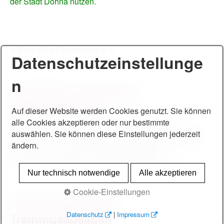
der
Stadt Dohna nutzen.
© Foto: SFV Feuerblume e. V.
Datenschutzeinstellunge
n
22.09.2021 Anpassung
Hygienekonzept
Auf dieser Website werden Cookies genutzt. Sie können
alle Cookies akzeptieren oder nur bestimmte
Mit der ab Donnerstag, dem 23. September, geltenden -
auswählen. Sie können diese Einstellungen jederzeit
nunmehr 25. - Corona-Schutz-Verordnung musste das
ändern.
Hygienekonzept erneut überarbeitet werden.
Der Verein verzichtet auf das 2G-Optionsmodell.
Nur technisch notwendige
Alle akzeptieren
Cookie-Einstellungen
15.09.2021 aktuelle
Datenschutz
|
Impressum
Trainingsabsagen