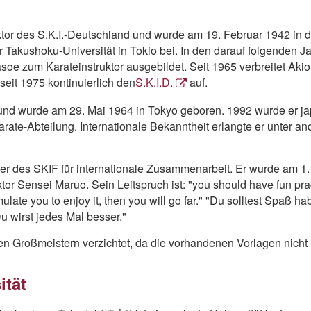
or des S.K.I.-Deutschland und wurde am 19. Februar 1942 in 
r Takushoku-Universität in Tokio bei. In den darauf folgenden
zum Karateinstruktor ausgebildet. Seit 1965 verbreitet Akio 
seit 1975 kontinuierlich den
S.K.I.D.
auf.
und wurde am 29. Mai 1964 in Tokyo geboren. 1992 wurde er jap
arate-Abteilung. Internationale Bekanntheit erlangte er unter a
r des SKIF für internationale Zusammenarbeit. Er wurde am 1. 
r Sensei Maruo. Sein Leitspruch ist: "you should have fun pract
imulate you to enjoy it, then you will go far." "Du solltest Spaß
u wirst jedes Mal besser."
 den Großmeistern verzichtet, da die vorhandenen Vorlagen nich
ität