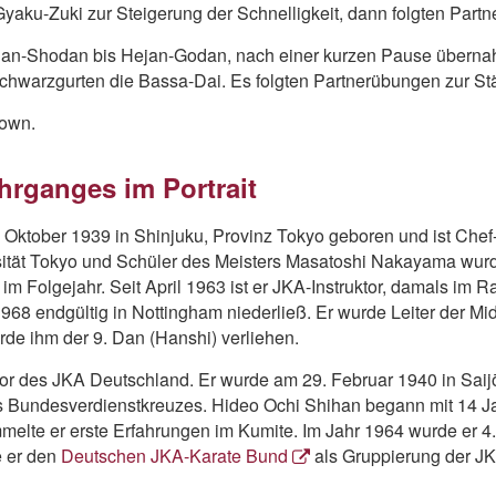
yaku-Zuki zur Steigerung der Schnelligkeit, dann folgten Par
jan-Shodan bis Hejan-Godan, nach einer kurzen Pause überna
hwarzgurten die Bassa-Dai. Es folgten Partnerübungen zur Stä
Down.
hrganges im Portrait
ober 1939 in Shinjuku, Provinz Tokyo geboren und ist Chef-I
rsität Tokyo und Schüler des Meisters Masatoshi Nakayama wu
r im Folgejahr. Seit April 1963 ist er JKA-Instruktor, damals im 
968 endgültig in Nottingham niederließ. Er wurde Leiter der Mi
rde ihm der 9. Dan (Hanshi) verliehen.
r des JKA Deutschland. Er wurde am 29. Februar 1940 in Saij
es Bundesverdienstkreuzes. Hideo Ochi Shihan begann mit 14 Ja
melte er erste Erfahrungen im Kumite. Im Jahr 1964 wurde er 4.
e er den
Deutschen JKA-Karate Bund
als Gruppierung der JKA