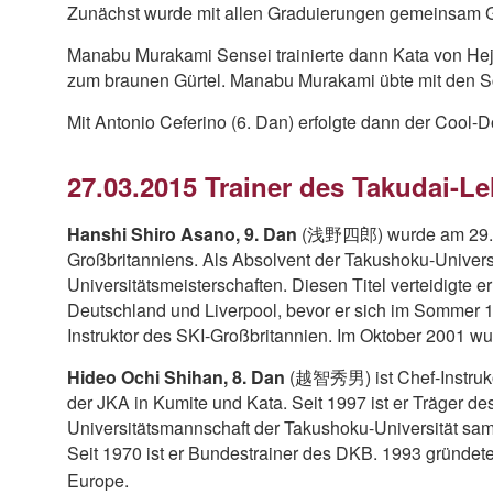
Zunächst wurde mit allen Graduierungen gemeinsam G
Manabu Murakami Sensei trainierte dann Kata von He
zum braunen Gürtel. Manabu Murakami übte mit den Sc
Mit Antonio Ceferino (6. Dan) erfolgte dann der Cool-
27.03.2015 Trainer des Takudai-Le
Hanshi Shiro Asano, 9. Dan
(浅野四郎) wurde am 29. Okt
Großbritanniens. Als Absolvent der Takushoku-Unive
Universitätsmeisterschaften. Diesen Titel verteidigte e
Deutschland und Liverpool, bevor er sich im Sommer 1
Instruktor des SKI-Großbritannien. Im Oktober 2001 wu
Hideo Ochi Shihan, 8. Dan
(越智秀男) ist Chef-Instruko
der JKA in Kumite und Kata. Seit 1997 ist er Träger d
Universitätsmannschaft der Takushoku-Universität sam
Seit 1970 ist er Bundestrainer des DKB. 1993 gründet
Europe.