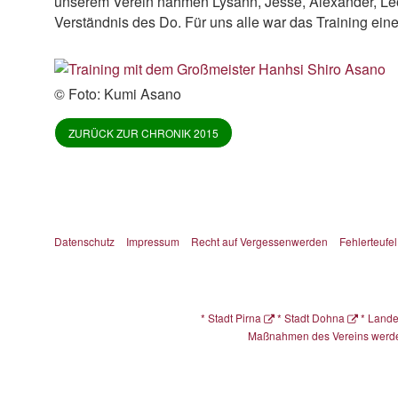
unserem Verein nahmen Lysann, Jesse, Alexander, Leo
Verständnis des Do. Für uns alle war das Training eine t
© Foto: Kumi Asano
ZURÜCK ZUR CHRONIK 2015
Datenschutz
Impressum
Recht auf Vergessenwerden
Fehlerteufel
*
Stadt Pirna
*
Stadt Dohna
*
Lande
Maßnahmen des Vereins werden