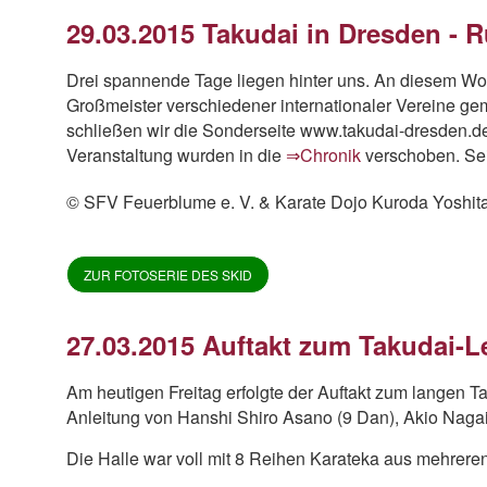
29.03.2015 Takudai in Dresden - R
Drei spannende Tage liegen hinter uns. An diesem Woc
Großmeister verschiedener internationaler Vereine gem
schließen wir die Sonderseite www.takudai-dresden.de
Veranstaltung wurden in die
⇒Chronik
verschoben. Sei
© SFV Feuerblume e. V. & Karate Dojo Kuroda Yoshita
ZUR FOTOSERIE DES SKID
27.03.2015 Auftakt zum Takudai-
Am heutigen Freitag erfolgte der Auftakt zum langen
Anleitung von Hanshi Shiro Asano (9 Dan), Akio Naga
Die Halle war voll mit 8 Reihen Karateka aus mehrere