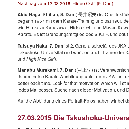
Nachtrag vom 13.03.2016: Hideo Ochi (9. Dan)
Akio Nagai Shihan, 8. Dan
( 長井昭夫) ist Chef-Instrukt
begann 1957 mit dem Karate-Training und trat 1960 de
wie Hirokazu Kanazawa, Hideo Ochi und Masao Kawasoe 
Karate. Es ist Gründungsmitglied des S.K.I.F. und baut 
Tatsuya Naka, 7. Dan
ist 2. Generalsekretär des JKA 
Takushoku-Universität und war dort auch Trainer der K
und
High Kick Girl!.
Manabu Murakami, 7. Dan
((村上学) ist Verantwortliche
Jahren seine Karate-Ausbildung unter dem JKA-Instrukto
better each time. Look for that motivation which will st
jedes Mal besser. Suche nach dieser Motivation, und D
Auf die Abbildung eines Portrait-Fotos haben wir bei
27.03.2015 Die Takushoku-Univers