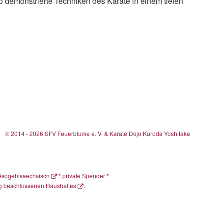
 demonstrierte Techniken des Karate in einem tiefen
© 2014 - 2026 SFV Feuerblume e. V. & Karate Dojo Kuroda Yoshitaka
#sogehtsaechsisch
*
private Spender
*
ag beschlossenen Haushaltes
.