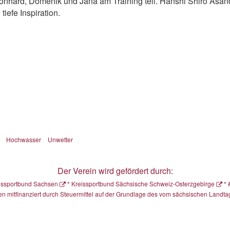
nhard, Domenik und Jana am Training teil. Hanshi Shiro Asano
iefe Inspiration.
Hochwasser
Unwetter
Der Verein wird gefördert durch:
ssportbund Sachsen
*
Kreissportbund Sächsische Schweiz-Osterzgebirge
*
 mitfinanziert durch Steuermittel auf der Grundlage des vom sächsischen Landt