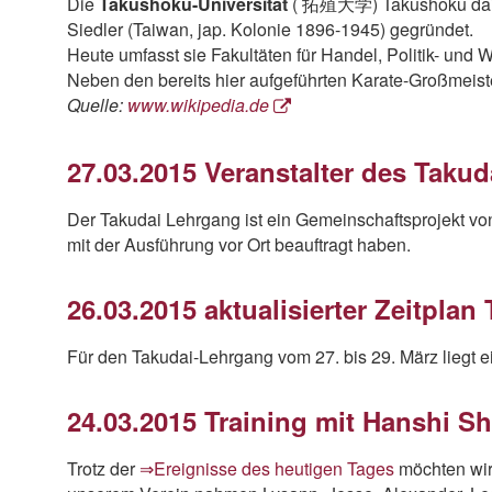
Die
Takushoku-Universität
( 拓殖大学) Takushoku daigaku
Siedler (Taiwan, jap. Kolonie 1896-1945) gegründet.
Heute umfasst sie Fakultäten für Handel, Politik- und 
Neben den bereits hier aufgeführten Karate-Großmeist
Quelle:
www.wikipedia.de
27.03.2015 Veranstalter des Taku
Der Takudai Lehrgang ist ein Gemeinschaftsprojekt von
mit der Ausführung vor Ort beauftragt haben.
26.03.2015 aktualisierter Zeitpla
Für den Takudai-Lehrgang vom 27. bis 29. März liegt ein
24.03.2015 Training mit Hanshi S
Trotz der
⇒Ereignisse des heutigen Tages
möchten wir 