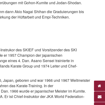
tnerübungen mit Gohon-Kumite und Jodan-Shodan.
hm dann Akio Nagai Shihan die Graduierungen bis
rkung der Hüftarbeit und Empi-Techniken.
nstrukor des SKIEF und Vorsitzender des SKI
rde er 1957 Champion der japanischen
Range eines 4. Dan. Asano Sensei trainierte in
dlands Karate Group und 1974 Leiter und Chef-
ō, Japan, geboren und war 1966 und 1967 Weltmeister
hren das Karate-Training. In der
 Dan. 1966 wurde er japanischer Meister im Kumite.
. Er ist Chief-Instruktor der JKA World Federation-