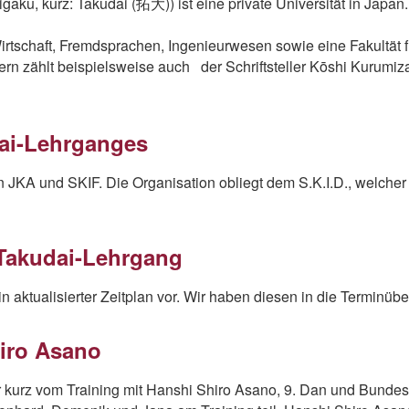
, kurz: Takudai (拓大)) ist eine private Universität in Japan.
Wirtschaft, Fremdsprachen, Ingenieurwesen sowie eine Fakultät f
ern zählt beispielsweise auch der Schriftsteller Kōshi Kurumi
dai-Lehrganges
 JKA und SKIF. Die Organisation obliegt dem S.K.I.D., welcher 
n Takudai-Lehrgang
 aktualisierter Zeitplan vor. Wir haben diesen in die Terminüber
hiro Asano
kurz vom Training mit Hanshi Shiro Asano, 9. Dan und Bundestr