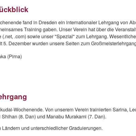
ückblick
henende fand in Dresden ein internationaler Lehrgang von Abso
einsames Training gaben. Unser Verein hat über die Veranstalt
 (.net, .com) sowie unser "Spezial" zum Lehrgang. Wesentlich
t 5. Dezember wurden unsere Seiten zum Großmeisterlehrgang
ka (Pirna)
Lehrgang
 Takudai-Wochenende. Von unserem Verein trainierten Sarina, L
i Shihan (8. Dan) und Manabu Murakami (7. Dan).
n Ländern und unterschiedlicher Graduierungen.