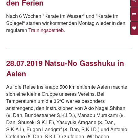
den Ferien
Nach 6 Wochen "Karate im Wasser" und "Karate im
Spiegel" starten wir kommenden Montag wieder in den
regulären
Trainingsbetrieb
.
28.07.2019 Natsu-No Gasshuku in
Aalen
Auf die Reise ins knapp 500 km entfernte Aalen machte
sich eine kleine Gruppe unseres Vereins. Bei
Temperaturen um die 35°C war es besonders
anstrengend, den Instruktionen von Akio Nagai Shihan
(9. Dan, Bundestrainer S.K.I.D.), Manabu Murakami (8.
Dan, Shuseki S.K.I.F.), Yasuyuki Aragane (8. Dan,
S.K.A.I.), Eugen Landgraf (8. Dan, S.K.I.D.) und Antonio
Ceferino (6. Dan, S.K.I.D.) zu folgen. Wir haben