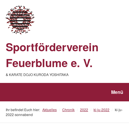
Sportförderverein
Feuerblume e. V.
& KARATE DOJO KURODA YOSHITAKA
Menü
Ihr befindet Euch hier:
Aktuelles
/
Chronik
/
2022
/
ki-ju-2022
/
ki-ju-
2022-sonnabend