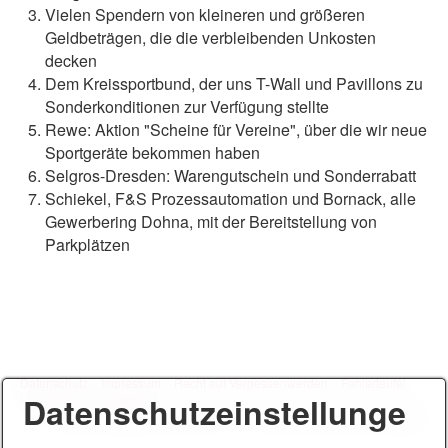
Vielen Spendern von kleineren und größeren
Geldbeträgen, die die verbleibenden Unkosten
decken
Dem Kreissportbund, der uns T-Wall und Pavillons zu
Sonderkonditionen zur Verfügung stellte
Rewe: Aktion "Scheine für Vereine", über die wir neue
Sportgeräte bekommen haben
Selgros-Dresden: Warengutschein und Sonderrabatt
Schiekel, F&S Prozessautomation und Bornack, alle
Gewerbering Dohna, mit der Bereitstellung von
Parkplätzen
Datenschutz
Impressum
Recht auf Vergessenwerden
Fehlerteufel
Datenschutzeinstellunge
Hochwasser
Unwetter
© 2014 - 2026 SFV Feuerblume e. V. & Karate Dojo Kuroda Yoshitaka