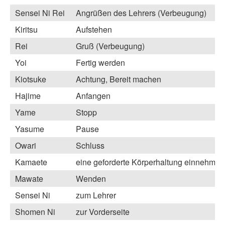
Sensei Ni Rei
Angrüßen des Lehrers (Verbeugung)
Kiritsu
Aufstehen
Rei
Gruß (Verbeugung)
Yoi
Fertig werden
Kiotsuke
Achtung, Bereit machen
Hajime
Anfangen
Yame
Stopp
Yasume
Pause
Owari
Schluss
Kamaete
eine geforderte Körperhaltung einnehmen
Mawate
Wenden
Sensei Ni
zum Lehrer
Shomen Ni
zur Vorderseite