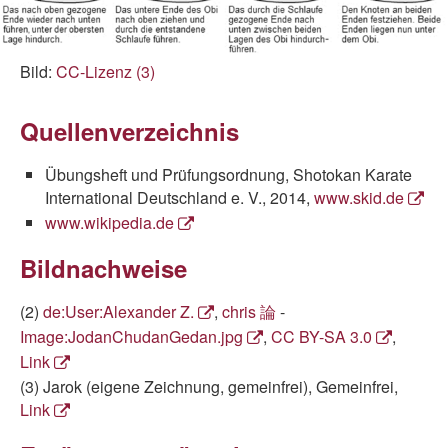
Bild:
CC-Lizenz (3)
Quellenverzeichnis
Übungsheft und Prüfungsordnung, Shotokan Karate
International Deutschland e. V., 2014,
www.skid.de
www.wikipedia.de
Bildnachweise
(2)
de:User:Alexander Z.
,
chris
論
-
Image:JodanChudanGedan.jpg
,
CC BY-SA 3.0
,
Link
(3) Jarok (eigene Zeichnung, gemeinfrei), Gemeinfrei,
Link