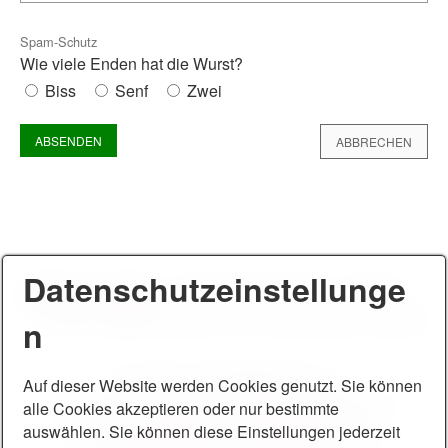
Spam-Schutz
Wie viele Enden hat die Wurst?
Biss
Senf
Zwei
Datenschutzeinstellunge
Datenschutz
Impressum
Recht auf Vergessenwerden
Fehlerteufel
Hochwasser
Unwetter
© 2014 - 2026 SFV Feuerblume e. V. & Karate Dojo Kuroda Yoshitaka
n
Der Verein wird gefördert durch:
Auf dieser Website werden Cookies genutzt. Sie können
alle Cookies akzeptieren oder nur bestimmte
*
Stadt Pirna
*
Stadt Dohna
*
Landessportbund Sachsen
*
Kreissportbund Sächsische Schweiz-Osterzgebirge
*
auswählen. Sie können diese Einstellungen jederzeit
#sogehtsaechsisch
*
private Spender
*