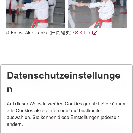
© Fotos: Akio Taoka (田岡陽央) /
S.K.I.D.
Datenschutzeinstellunge
Datenschutz
Impressum
Recht auf Vergessenwerden
Fehlerteufel
Hochwasser
Unwetter
n
© 2014 - 2026 SFV Feuerblume e. V. & Karate Dojo Kuroda Yoshitaka
Der Verein wird gefördert durch:
Auf dieser Website werden Cookies genutzt. Sie können
alle Cookies akzeptieren oder nur bestimmte
*
Stadt Pirna
*
Stadt Dohna
*
Landessportbund Sachsen
*
Kreissportbund Sächsische Schweiz-Osterzgebirge
*
auswählen. Sie können diese Einstellungen jederzeit
#sogehtsaechsisch
*
private Spender
*
ändern.
Maßnahmen des Vereins werden mitfinanziert durch Steuermittel auf der
Grundlage des vom sächsischen Landtag beschlossenen Haushaltes
.