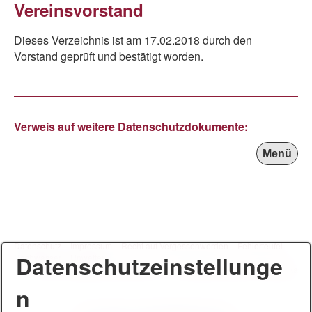
Vereinsvorstand
Dieses Verzeichnis ist am 17.02.2018 durch den
Vorstand geprüft und bestätigt worden.
Verweis auf weitere Datenschutzdokumente:
Menü
Datenschutz
Impressum
Recht auf Vergessenwerden
Fehlerteufel
Datenschutzeinstellunge
Hochwasser
Unwetter
© 2014 - 2026 SFV Feuerblume e. V. & Karate Dojo Kuroda Yoshitaka
n
Der Verein wird gefördert durch: